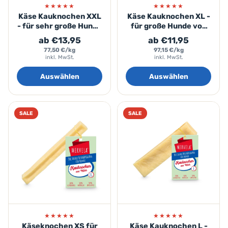
★★★★★
★★★★★
Käse Kauknochen XXL
Käse Kauknochen XL -
- für sehr große Hunde
für große Hunde von
über 35kg
30-60kg
ab €13,95
ab €11,95
77,50 €/kg
97,15 €/kg
inkl. MwSt.
inkl. MwSt.
Auswählen
Auswählen
SALE
SALE
★★★★★
★★★★★
Käseknochen XS für
Käse Kauknochen L -