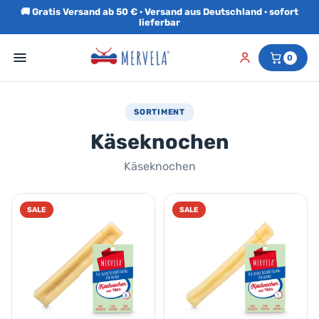
🚚 Gratis Versand ab 50 € · Versand aus Deutschland · sofort
lieferbar
0
SORTIMENT
Käseknochen
Käseknochen
SALE
SALE