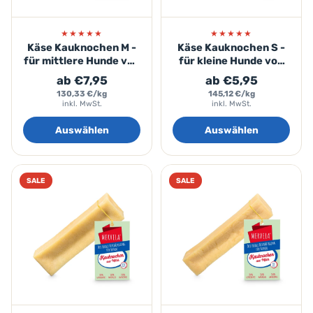
★★★★★
★★★★★
Käse Kauknochen M -
Käse Kauknochen S -
für mittlere Hunde von
für kleine Hunde von
8-20kg
3-8kg
ab €7,95
ab €5,95
130,33 €/kg
145,12 €/kg
inkl. MwSt.
inkl. MwSt.
Auswählen
Auswählen
SALE
SALE