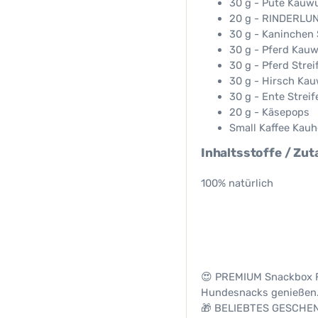
30 g - Pute Kauwü
20 g - RINDERLUN
30 g - Kaninchen 
30 g - Pferd Kauw
30 g - Pferd Strei
30 g - Hirsch Kau
30 g - Ente Streif
20 g - Käsepops
Small Kaffee Kauh
Inhaltsstoffe / Zut
100% natürlich
😍 PREMIUM Snackbox F
Hundesnacks genießen.
🎁 BELIEBTES GESCHENK: