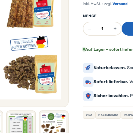
inkl. MwSt. · zzgl.
Versand
MENGE
–
+
Auf Lager – sofort liefe
Naturbelassen.
Sor
Sofort lieferbar.
Ve
Sicher bezahlen.
Pa
VISA
MASTERCARD
PAYPA