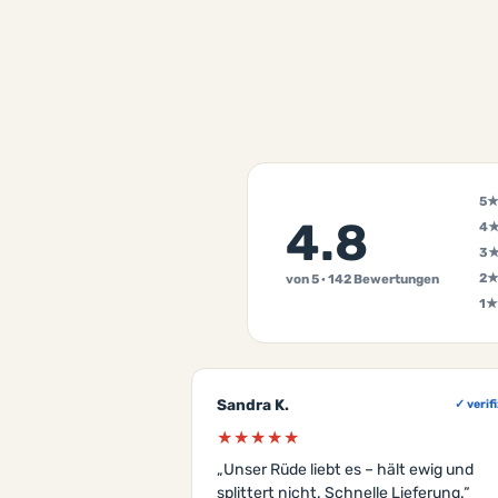
5
4.8
4
3
2
von 5 · 142 Bewertungen
1★
Sandra K.
✓ verifi
★★★★★
„Unser Rüde liebt es – hält ewig und
splittert nicht. Schnelle Lieferung.“