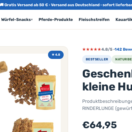
🚚 Gratis Versand ab 50 € · Versand aus Deutschland · sofort lieferba
Würfel-Snacks
Pferde-Produkte
Fleischstreifen
Kauartik
▾
★★★★★
4.8/5 ·
142 Bew
★ 4.8
BESTSELLER
NATURBE
Geschenk
kleine H
Produktbeschreibungen
RINDERLUNGE (gewürfel
€64,95