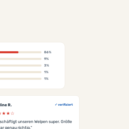
86%
9%
3%
1%
1%
ine R.
✓ verifiziert
★★★☆
schäftigt unseren Welpen super. Größe
ar genau richtig.“