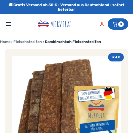
🚚 Gratis Versand ab 50 € · Versand aus Deutschland · sofort
lieferbar
0
Home
›
Fleischstreifen
›
Damhirschkuh Fleischstreifen
★ 4.8