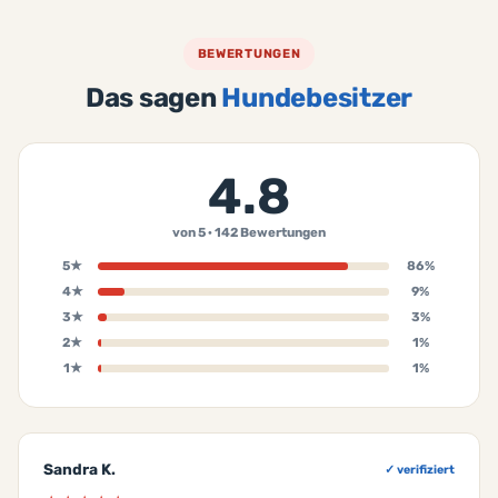
BEWERTUNGEN
Das sagen
Hundebesitzer
4.8
von 5 · 142 Bewertungen
5★
86%
4★
9%
3★
3%
2★
1%
1★
1%
Sandra K.
✓ verifiziert