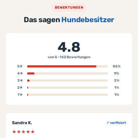
BEWERTUNGEN
Das sagen
Hundebesitzer
4.8
von 5 · 142 Bewertungen
5★
86%
4★
9%
3★
3%
2★
1%
1★
1%
Sandra K.
✓ verifiziert
★★★★★