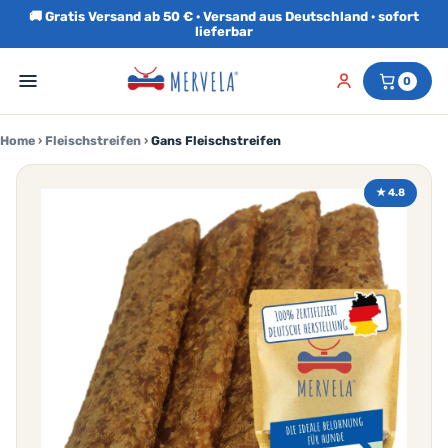
🚚 Gratis Versand ab 50 € · Versand aus Deutschland · sofort
lieferbar
0
Home
›
Fleischstreifen
›
Gans Fleischstreifen
★ 4.8