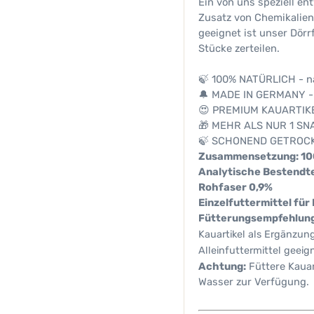
Ein von uns speziell en
Zusatz von Chemikalien
geeignet ist unser Dörr
Stücke zerteilen.
🍃 100% NATÜRLICH - na
🔔 MADE IN GERMANY - M
😍 PREMIUM KAUARTIKE
🎁 MEHR ALS NUR 1 SNA
🍃 SCHONEND GETROCKNE
Zusammensetzung: 100
Analytische Bestendte
Rohfaser 0,9%
Einzelfuttermittel für
Fütterungsempfehlun
Kauartikel als Ergänzun
Alleinfuttermittel geeig
Achtung:
Füttere Kauar
Wasser zur Verfügung.