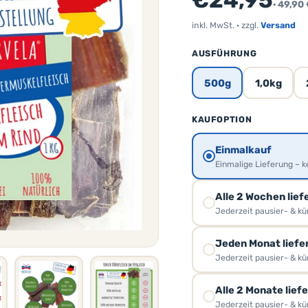
€24,95
· 49,90
inkl. MwSt. · zzgl.
Versand
AUSFÜHRUNG
500g
1,0kg
KAUFOPTION
Einmalkauf
Einmalige Lieferung – k
Alle 2 Wochen lief
Jederzeit pausier- & k
Jeden Monat liefer
Jederzeit pausier- & k
Alle 2 Monate lief
Jederzeit pausier- & k