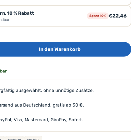
ern, 10 % Rabatt
€22,46
Spare 10%
ündbar
In den Warenkorb
rbar
gfältig ausgewählt, ohne unnötige Zusätze.
rsand aus Deutschland, gratis ab 50 €.
yPal, Visa, Mastercard, GiroPay, Sofort.
L
GIROPAY
SOFORT