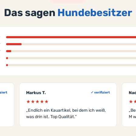
Das sagen
Hundebesitzer
★
★
★
★
Markus T.
Nad
ziert
✓ verifiziert
★★★★★
★
„Endlich ein Kauartikel, bei dem ich weiß,
„Be
was drin ist. Top Qualität.“
M w