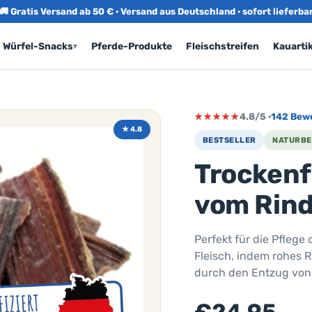
🚚 Gratis Versand ab 50 € · Versand aus Deutschland · sofort lieferba
Würfel-Snacks
Pferde-Produkte
Fleischstreifen
Kauartik
▾
★★★★★
4.8/5 ·
142 Bew
★ 4.8
BESTSELLER
NATURBE
Trockenf
vom Rin
Perfekt für die Pflege
Fleisch, indem rohes 
durch den Entzug von W