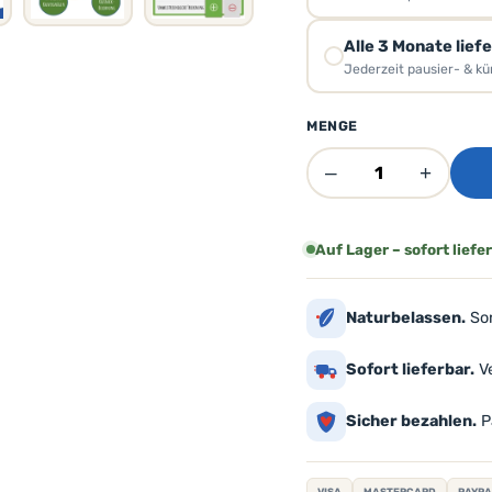
Alle 3 Monate lief
Jederzeit pausier- & k
MENGE
–
+
Auf Lager – sofort liefe
Naturbelassen.
Sor
Sofort lieferbar.
Ve
Sicher bezahlen.
Pa
VISA
MASTERCARD
PAYPA