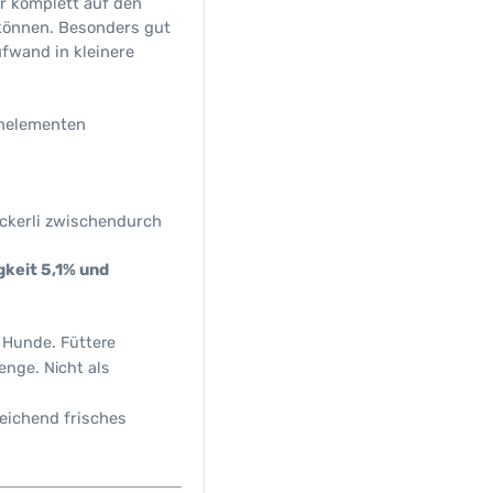
ir komplett auf den
 können. Besonders gut
ufwand in kleinere
enelementen
ckerli zwischendurch
gkeit 5,1% und
r Hunde. Füttere
enge. Nicht als
reichend frisches