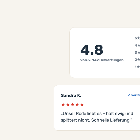
5
4.8
4
3
2
von 5 · 142 Bewertungen
1★
Sandra K.
✓ verifi
★★★★★
„Unser Rüde liebt es – hält ewig und
splittert nicht. Schnelle Lieferung.“