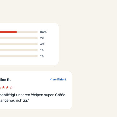
86%
9%
3%
1%
1%
ine R.
✓ verifiziert
★★★☆
schäftigt unseren Welpen super. Größe
ar genau richtig.“