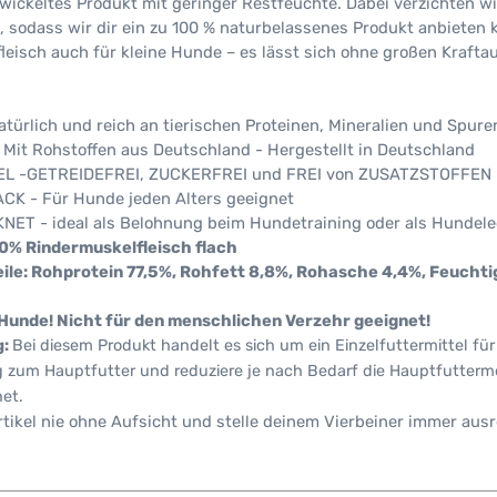
twickeltes Produkt mit geringer Restfeuchte. Dabei verzichten w
, sodass wir dir ein zu 100 % naturbelassenes Produkt anbieten
fleisch auch für kleine Hunde – es lässt sich ohne großen Krafta
türlich und reich an tierischen Proteinen, Mineralien und Spur
it Rohstoffen aus Deutschland - Hergestellt in Deutschland
L -GETREIDEFREI, ZUCKERFREI und FREI von ZUSATZSTOFFEN
CK - Für Hunde jeden Alters geeignet
T - ideal als Belohnung beim Hundetraining oder als Hundele
% Rindermuskelfleisch flach
ile: Rohprotein 77,5%, Rohfett 8,8%, Rohasche 4,4%, Feuchti
 Hunde!
Nicht für den menschlichen Verzehr geeignet!
g:
Bei diesem Produkt handelt es sich um ein Einzelfuttermittel fü
g zum Hauptfutter und reduziere je nach Bedarf die Hauptfutterm
net.
tikel nie ohne Aufsicht und stelle deinem Vierbeiner immer aus